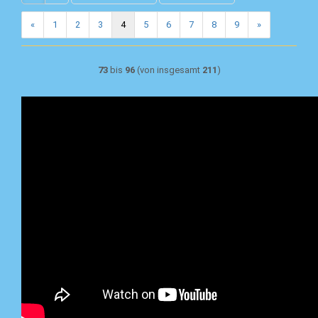
«
1
2
3
4
5
6
7
8
9
»
73
bis
96
(von insgesamt
211
)