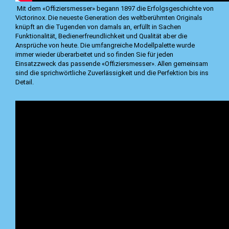
Mit dem «Offiziersmesser» begann 1897 die Erfolgsgeschichte von
Victorinox. Die neueste Generation des weltberühmten Originals
knüpft an die Tugenden von damals an, erfüllt in Sachen
Funktionalität, Bedienerfreundlichkeit und Qualität aber die
Ansprüche von heute. Die umfangreiche Modellpalette wurde
immer wieder überarbeitet und so finden Sie für jeden
Einsatzzweck das passende «Offiziersmesser». Allen gemeinsam
sind die sprichwörtliche Zuverlässigkeit und die Perfektion bis ins
Detail.