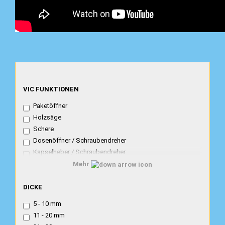
VIC
VIC FUNKTIONEN
FUNKTIONEN
Paketöffner
Holzsäge
Schere
Dosenöffner / Schraubendreher
Kapselheber / Schraubendreher
Korkenzieher
Mehr
Kombi Kapselh. Dosenöf. Schraubendr.
DICKE
Metallsäge- / feile
DICKE
Nagelfeile- reiniger
5 - 10 mm
Nagelfeile/schraubendreher
11 - 20 mm
Lupe