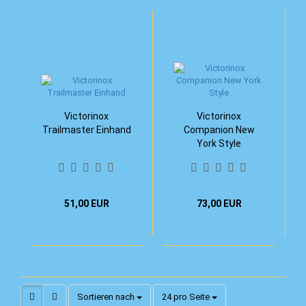
Victorinox
Victorinox
Trailmaster Einhand
Companion New
York Style
51,00 EUR
73,00 EUR
Sortieren nach
pro Seite
Sortieren nach
24 pro Seite