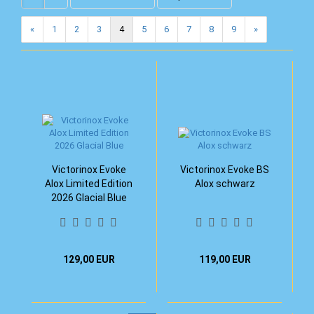
«
1
2
3
4
5
6
7
8
9
»
Victorinox Evoke
Victorinox Evoke BS
Alox Limited Edition
Alox schwarz
2026 Glacial Blue
129,00 EUR
119,00 EUR