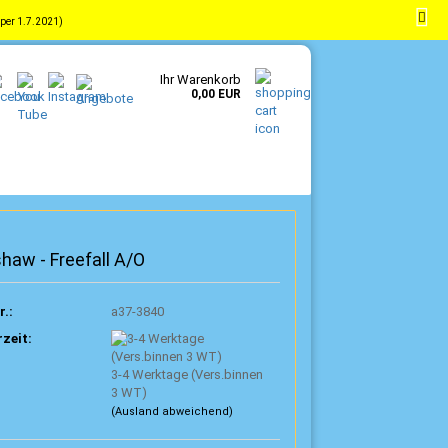
per 1.7.2021)
-
DE
Kundenlogin
Merkzettel
Ihr Warenkorb
0,00 EUR
haw - Freefall A/O
r.:
a37-3840
rzeit:
3-4 Werktage (Vers.binnen
3 WT)
(Ausland abweichend)