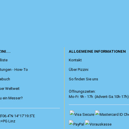
INI....
ALLGEMEINE INFORMATIONEN
liste
Kontakt
itungen - How-To
Über Pizzini
ebuch
So finden Sie uns
er Weltweit
Öffnungszeiten:
Mo-Fr. 9h - 17h (Advent-Sa.10h-17h)
 ein Messer?
8'06.4"N 14°17'19.5"E
+PG Linz