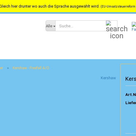
Gleich hier drunter wo auch die Sprache ausgewählt wird.
(EU-Umsatzsteuerreform 
Versandkostenfrei in Österreich ab 100,-- / nach Deutschland ab 150,-
Suche...
Alle
»
er
Kershaw - Freefall A/O
Kershaw
Kers
Art.N
Liefe