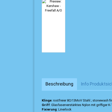
Beschreibung
Info Produktsic
Klinge
: rostfreier 8Cr13MoV Stahl ; stonewash fi
Griff
: Glasfaserverstärktes Nylon mit griffiger K-
Fixierung
: Linerlock