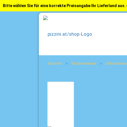
Bitte wählen Sie für eine korrekte Preisangabe Ihr Lieferland aus.
»
»
Startseite
Taschenmesser
Einhandmess