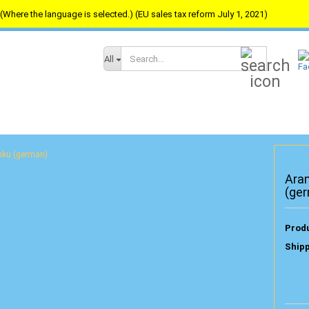
(Where the language is selected.) (EU sales tax reform July 1, 2021)
Search...
All
nku (german)
Ara
(ge
Produ
Shipp