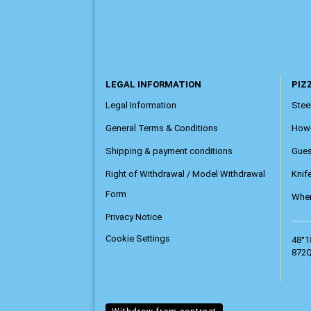
LEGAL INFORMATION
PIZZ
Legal Information
Steel
General Terms & Conditions
How
Shipping & payment conditions
Gue
Right of Withdrawal / Model Withdrawal
Knif
Form
Wher
Privacy Notice
Cookie Settings
48°1
872Q