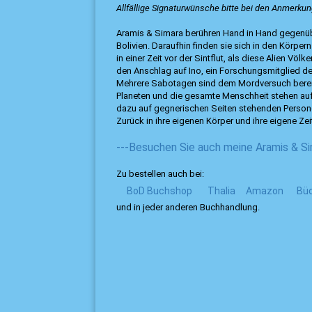
Allfällige Signaturwünsche bitte bei den Anmerk
Aramis & Simara berühren Hand in Hand gegenübe
Bolivien. Daraufhin finden sie sich in den Körpe
in einer Zeit vor der Sintflut, als diese Alien Vö
den Anschlag auf Ino, ein Forschungsmitglied de
Mehrere Sabotagen sind dem Mordversuch bereit
Planeten und die gesamte Menschheit stehen auf
dazu auf gegnerischen Seiten stehenden Person
Zurück in ihre eigenen Körper und ihre eigene Z
---Besuchen Sie auch meine Aramis & S
Zu bestellen auch bei:
BoD Buchshop
Thalia
Amazon
Büc
und in jeder anderen Buchhandlung.