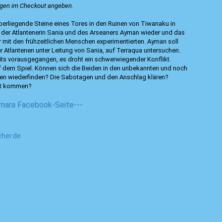
ungen im Checkout angeben.
rliegende Steine eines Tores in den Ruinen von Tiwanaku in
rn der Atlantenerin Sania und des Arseaners Ayman wieder und das
lker mit den frühzeitlichen Menschen experimentierten. Ayman soll
r Atlantenen unter Leitung von Sania, auf Terraqua untersuchen.
s vorausgegangen, es droht ein schwerwiegender Konflikt.
 dem Spiel. Können sich die Beiden in den unbekannten und noch
en wiederfinden? Die Sabotagen und den Anschlag klären?
eit kommen?
imara Facebook-Seite---
her.de