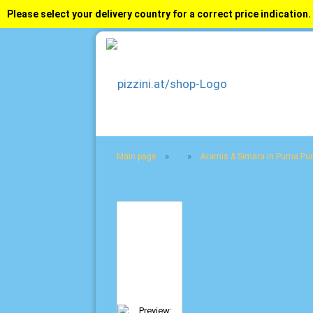
Please select your delivery country for a correct price indication.
»
»
Main page
Aramis & Simara in Puma Pu