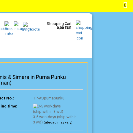
EN
Login
Wish list
Shopping Cart
0,00 EUR
mis & Simara in Puma Punku
rman)
ct No.:
TP-ASpumapunku
ing time:
3-5 workdays (ship.within
3 wd)
(abroad may vary)