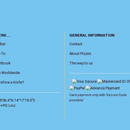
INI....
GENERAL INFORMATION
list
Contact
-To
About Pizzini
stbook
The way to us
e Worldwide
efore a Knife?
Card payment only with
Secure-Code
8'06.4"N 14°17'19.5"E
possible!
+PG Linz