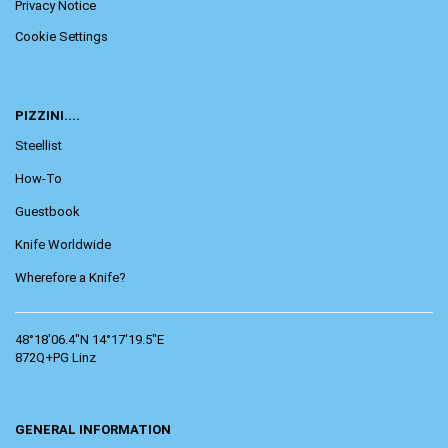
Privacy Notice
Cookie Settings
PIZZINI....
Steellist
How-To
Guestbook
Knife Worldwide
Wherefore a Knife?
48°18'06.4"N 14°17'19.5"E
872Q+PG Linz
GENERAL INFORMATION