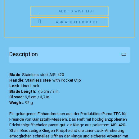
ADD TO WISH LIST
ASK ABOUT PRODUCT
Description
Blade
: Stainless steel AISI 420
Handle
: Stainless steel with Pocket Clip
Lock
: Liner Lock
Blade Length:
7,5 cm / 3 in.
Closed:
9,5 cm / 3,7 in.
Weight:
92 g
Ein gelungenes Einhandmesser aus der Produktlinie Puma TEC für
Freunde von Ganzstahl-Messern. Das Heft mit hochglanzpolierten
Edelstahlgriffschalen passt gut zur Klinge aus poliertem AISI 420-
Stahl. Beidseitige Klingen-Knöpfe und die Liner-Lock-Arretierung
ermöglichen schnelles Öffnen der Klinge und sicheres Arbeiten mit