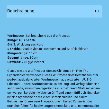
Beschreibung
Wurfmesser-Set bestehend aus drei Messer.
Klinge:
AUS-6 Stahl
Griff:
Wicklung aus Kord
Scheide / Etui:
Nylon mit Beinriemen und Stiefelschlaufe
Klingenlänge:
16 cm
Gesamtlänge:
30 cm
Gewicht:
215 g je Messer
Genau wie die Wurfmesser, die Lee Christmas im Film The
Expendables verwendet. Dieses Wurfmesserset besteht aus drei
perfekt ausbalancierten Wurfmessern aus eloxiertem AUS-6-
Edelstahl. Jedes Wurfmesser ist 30 cm lang und verfügt über eine
anodisierte, zweischneidige Klinge aus rostfreiem Stahl mit einem
schwarzen, kordelumwickelten Griff und einem Griffloch. Enthalten
ist eine Nylonscheide mit einer Stiefelschlaufe und einem
Beinriemen für mehrere Trageoptionen. United Cutlery ist der
Branchenführer für hochwertige Filmreplikate und -sammelstücke.