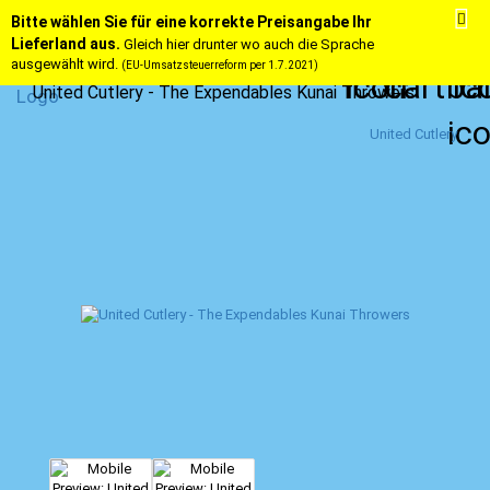
Bitte wählen Sie für eine korrekte Preisangabe Ihr
Lieferland aus.
Gleich hier drunter wo auch die Sprache
ausgewählt wird.
(EU-Umsatzsteuerreform per 1.7.2021)
United Cutlery - The Expendables Kunai Throwers
United Cutlery