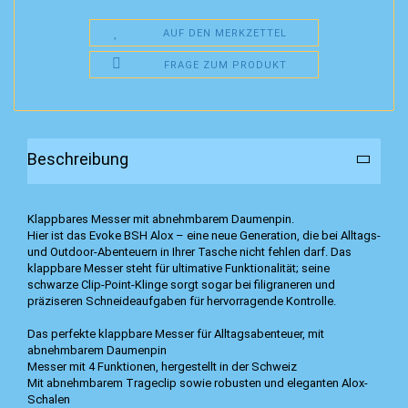
AUF DEN MERKZETTEL
FRAGE ZUM PRODUKT
Beschreibung
Klappbares Messer mit abnehmbarem Daumenpin.
Hier ist das Evoke BSH Alox – eine neue Generation, die bei Alltags-
und Outdoor-Abenteuern in Ihrer Tasche nicht fehlen darf. Das
klappbare Messer steht für ultimative Funktionalität; seine
schwarze Clip-Point-Klinge sorgt sogar bei filigraneren und
präziseren Schneideaufgaben für hervorragende Kontrolle.
Das perfekte klappbare Messer für Alltagsabenteuer, mit
abnehmbarem Daumenpin
Messer mit 4 Funktionen, hergestellt in der Schweiz
Mit abnehmbarem Trageclip sowie robusten und eleganten Alox-
Schalen