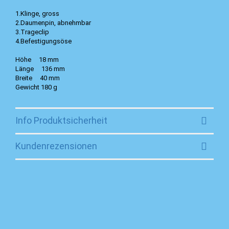
1.Klinge, gross
2.Daumenpin, abnehmbar
3.Trageclip
4.Befestigungsöse
Höhe 18 mm
Länge 136 mm
Breite 40 mm
Gewicht 180 g
Info Produktsicherheit
Kundenrezensionen