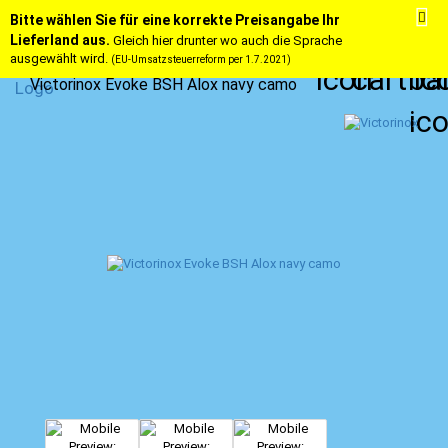
Bitte wählen Sie für eine korrekte Preisangabe Ihr
Lieferland aus.
Gleich hier drunter wo auch die Sprache
ausgewählt wird.
(EU-Umsatzsteuerreform per 1.7.2021)
Victorinox Evoke BSH Alox navy camo