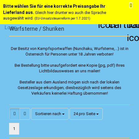
Bitte wählen Sie für eine korrekte Preisangabe Ihr
Lieferland aus.
Gleich hier drunter wo auch die Sprache
ausgewählt wird.
(EU-Umsatzsteuerreform per 1.7.2021)
Wurfsterne / Shuriken
Der Besitz von Kampfsportwaffen (Nunchaku, Wurfsterne,...) ist in
Österreich für Personen unter 18 Jahren verboten!
Bei Bestellung bitte unaufgefordert eine Kopie (jpg, pdf) Ihres
Lichtbildausweises an uns mailen!
Besteller aus dem Ausland mögen sich nach der lokalen
Gesetzeslage erkundigen; diesbezüglich wird seitens des
Verkäufers keinerlei Haftung übernommen!
Sortieren nach
pro Seite
Sortieren nach
24 pro Seite
1