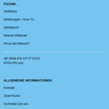
PIZZINI....
Stahlliste
Anleitungen - How-To
Gästebuch
Messer Weltweit
Wozu ein Messer?
48°18'06.4"N 14°17'19.5"E
872Q+PG Linz
ALLGEMEINE INFORMATIONEN
Kontakt
Über Pizzini
So finden Sie uns