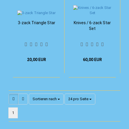
3-zack Triangle Star
Knives / 6-zack Star
Set
20,00 EUR
60,00 EUR
Sortieren nach
pro Seite
Sortieren nach
24 pro Seite
1