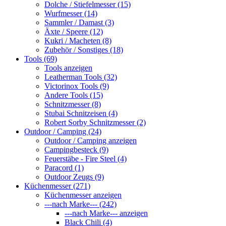
Dolche / Stiefelmesser (15)
Wurfmesser (14)
Sammler / Damast (3)
Äxte / Speere (12)
Kukri / Macheten (8)
Zubehör / Sonstiges (18)
Tools (69)
Tools anzeigen
Leatherman Tools (32)
Victorinox Tools (9)
Andere Tools (15)
Schnitzmesser (8)
Stubai Schnitzeisen (4)
Robert Sorby Schnitzmesser (2)
Outdoor / Camping (24)
Outdoor / Camping anzeigen
Campingbesteck (9)
Feuerstäbe - Fire Steel (4)
Paracord (1)
Outdoor Zeugs (9)
Küchenmesser (271)
Küchenmesser anzeigen
---nach Marke--- (242)
---nach Marke--- anzeigen
Black Chili (4)