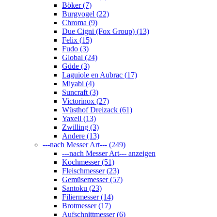
Böker (7)
Burgvogel (22)
Chroma (9)
Due Cigni (Fox Group) (13)
Felix (15)
Fudo (3)
Global (24)
Güde (3)
Laguiole en Aubrac (17)
Miyabi (4)
Suncraft (3)
Victorinox (27)
Wüsthof Dreizack (61)
Yaxell (13)
Zwilling (3)
Andere (13)
---nach Messer Art--- (249)
---nach Messer Art--- anzeigen
Kochmesser (51)
Fleischmesser (23)
Gemüsemesser (57)
Santoku (23)
Filiermesser (14)
Brotmesser (17)
Aufschnittmesser (6)