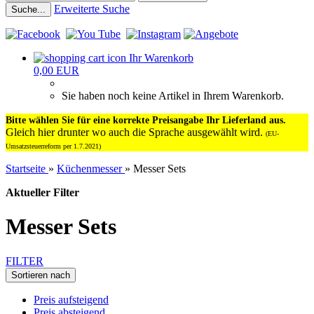
Erweiterte Suche
Suche...
Ihr Warenkorb
0,00 EUR
Sie haben noch keine Artikel in Ihrem Warenkorb.
Bitte wählen Sie für eine korrekte Preisangabe Ihr Lieferland aus.
Gleich hier drunter wo auch die Sprache ausgewählt wird.
(EU-
Umsatzsteuerreform per 1.7.2021)
Startseite
»
Küchenmesser
»
Messer Sets
Aktueller Filter
Messer Sets
FILTER
Sortieren nach
Preis aufsteigend
Preis absteigend