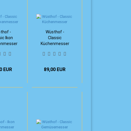
thof -
Wüsthof -
ic Ikon
Classic
enmesser
Küchenmesser
0 cm)
(16 cm)
0 EUR
89,00 EUR