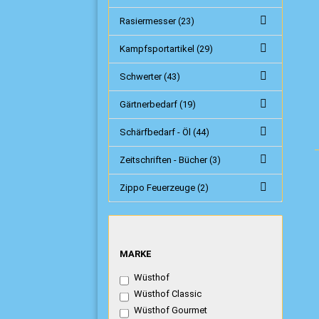
Rasiermesser (23)
Kampfsportartikel (29)
Schwerter (43)
Gärtnerbedarf (19)
Schärfbedarf - Öl (44)
Zeitschriften - Bücher (3)
Zippo Feuerzeuge (2)
MARKE
MARKE
Wüsthof
Wüsthof Classic
Wüsthof Gourmet