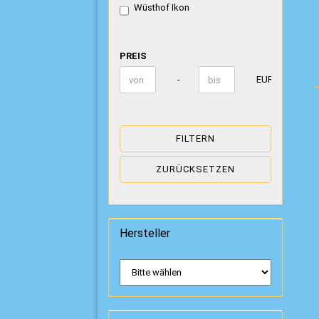
Wüsthof Ikon
PREIS
PREIS
Preis bis
-
EUR
FILTERN
ZURÜCKSETZEN
Hersteller