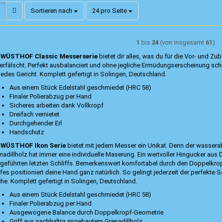
Sortieren nach
pro Seite
Sortieren nach
24 pro Seite
1
bis
24
(von insgesamt
61
)
e
WÜSTHOF Classic Messerserie
bietet dir alles, was du für die Vor- und Zu
erfälscht. Perfekt ausbalanciert und ohne jegliche Ermüdungserscheinung schn
 jedes Gericht. Komplett gefertigt in Solingen, Deutschland.
Aus einem Stück Edelstahl geschmiedet (HRC 58)
Finaler Polierabzug per Hand
Sicheres arbeiten dank Vollkropf
Dreifach vernietet
Durchgehender Erl
Handschutz
e
WÜSTHOF Ikon Serie
bietet mit jedem Messer ein Unikat. Denn der wassera
nadillholz hat immer eine individuelle Maserung. Ein wertvoller Hingucker aus
geführten letzten Schliffs. Bemerkenswert komfortabel durch den Doppelkro
ffes positioniert deine Hand ganz natürlich. So gelingt jederzeit der perfekte 
he. Komplett gefertigt in Solingen, Deutschland.
Aus einem Stück Edelstahl geschmiedet (HRC 58)
Finaler Polierabzug per Hand
Ausgewogene Balance durch Doppelkropf-Geometrie
Griff aus nachhaltig angebautem Grenadillholz