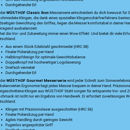
Durchgehender Erl
 der
WÜSTHOF Classic Ikon
Messerserie entscheidest du dich bewusst für S
chmiedete Klingen, die dank eines speziellen Klingenschärfverfahrens bestec
dseitigen Gewichtung des Griffes, liegen die Messer komfortabel in deiner H
rragend ausbalanciert.
hat die Vor- und Zubereitung immer einen Wow-Effekt. Und bietet dir viele Erf
tschland.
Aus einem Stück Edelstahl geschmiedet (HRC 58)
Finaler Polierabzug per Hand
Halbkropfdesign für optimale Gewichtsbalance
Doppelkropf mit hochwertiger Logolaserung
Dreifach vernietet
Durchgehender Erl
 der
WÜSTHOF Gourmet Messerserie
wird jeder Schnitt zum Sinneserlebni
balancierten Ergonomie liegt jedes Messer bequem in deiner Hand. Präzisionsg
ergeschnittene Klingen aus WÜSTHOF Stahl sorgen für entspannte Vor- und 
chmack ist nicht nur ein Ergebnis von Handwerk. Er erfordert zuverlässiges We
tschland.
Klingen mit Präzisionslaser ausgeschnitten (HRC 56)
Finaler Poliersbzug per Hand
Agiles Handling durch geringes Gewicht
Fugenlos angespritzter Griff