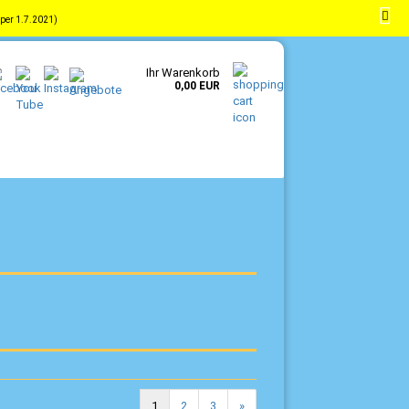
per 1.7.2021)
-
DE
Kundenlogin
Merkzettel
Ihr Warenkorb
0,00 EUR
1
2
3
»