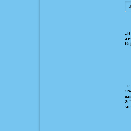
Di
unv
für
Di
Gre
aus
Gri
Küc