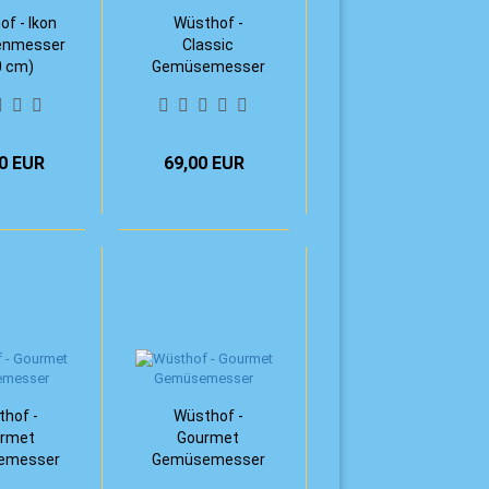
f - Ikon
Wüsthof -
enmesser
Classic
0 cm)
Gemüsemesser
(8 cm)
0 EUR
69,00 EUR
hof -
Wüsthof -
rmet
Gourmet
emesser
Gemüsemesser
 cm)