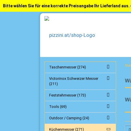
Bitte wählen Sie für eine korrekte Preisangabe Ihr Lieferland aus.
Star
Taschenmesser (274)
Victorinox Schweizer Messer
Wü
(211)
Feststehmesser (173)
Wü
Tools (69)
Outdoor / Camping (24)
Küchenmesser (271)