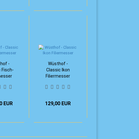
hof -
Wüsthof -
 Fisch-
Classic Ikon
messer
Filiermesser
 cm)
(18 cm)
0 EUR
129,00 EUR