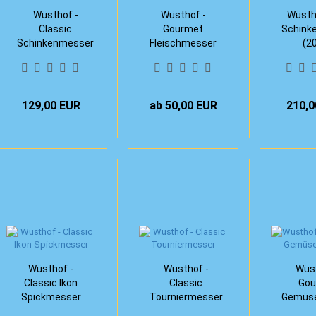
Wüsthof -
Wüsthof -
Wüstho
Classic
Gourmet
Schink
Schinkenmesser
Fleischmesser
(2
Wellenschliff 23
cm
129,00 EUR
ab 50,00 EUR
210,0
Wüsthof -
Wüsthof -
Wüst
Classic Ikon
Classic
Gou
Spickmesser
Tourniermesser
Gemüs
(9 cm)
(7 cm)
(8