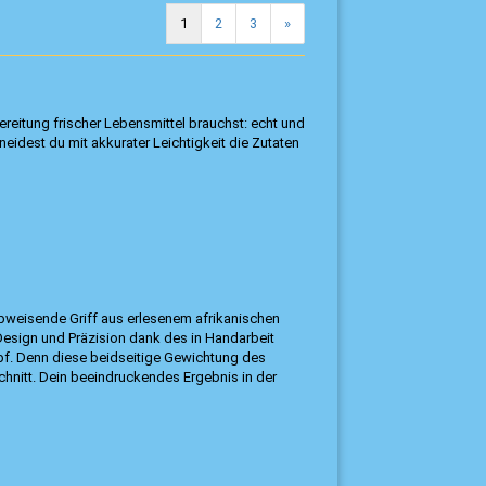
1
2
3
»
bereitung frischer Lebensmittel brauchst: echt und
eidest du mit akkurater Leichtigkeit die Zutaten
bweisende Griff aus erlesenem afrikanischen
 Design und Präzision dank des in Handarbeit
pf. Denn diese beidseitige Gewichtung des
Schnitt. Dein beeindruckendes Ergebnis in der