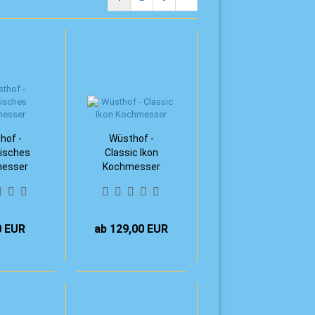
hof -
Wüsthof -
isches
Classic Ikon
esser
Kochmesser
 cm)
0 EUR
ab 129,00 EUR