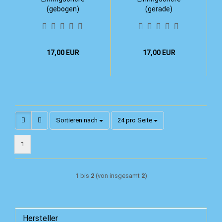
(gebogen)
(gerade)
17,00 EUR
17,00 EUR
Sortieren nach
pro Seite
Sortieren nach
24 pro Seite
1
1
bis
2
(von insgesamt
2
)
Hersteller