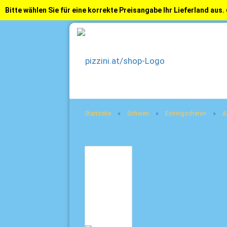
Bitte wählen Sie für eine korrekte Preisangabe Ihr Lieferland aus.
»
»
»
Startseite
Scheren
Einringscheren
A