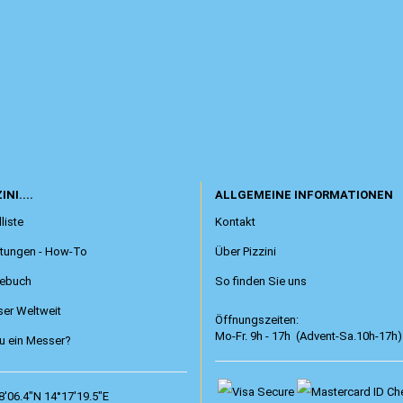
INI....
ALLGEMEINE INFORMATIONEN
liste
Kontakt
itungen - How-To
Über Pizzini
ebuch
So finden Sie uns
er Weltweit
Öffnungszeiten:
Mo-Fr. 9h - 17h (Advent-Sa.10h-17h)
 ein Messer?
8'06.4"N 14°17'19.5"E