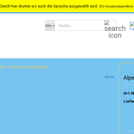
Gleich hier drunter wo auch die Sprache ausgewählt wird.
(EU-Umsatzsteuerreform 
Versandkostenfrei in Österreich ab 100,-- / nach Deutschland ab 150,-
Suche...
Alle
lpen - Einringschere (gebogen)
Alpen
Alpe
Art.N
Liefe