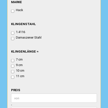
MARKE
MARKE
Hack
KLINGENSTAHL
KLINGENSTAHL
1.4116
Damaszener Stahl
KLINGENLÄNGE
KLINGENLÄNGE ≈
≈
7 cm
9 cm
10 cm
11 cm
PREIS
PREIS
Preis bis
-