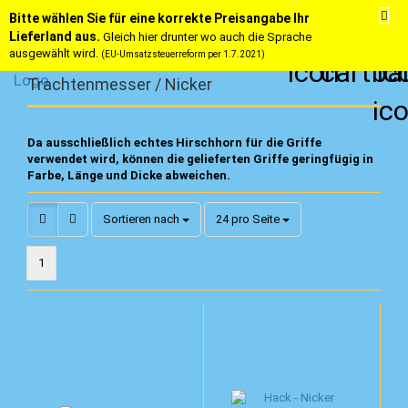
Bitte wählen Sie für eine korrekte Preisangabe Ihr
Lieferland aus.
Gleich hier drunter wo auch die Sprache
ausgewählt wird.
(EU-Umsatzsteuerreform per 1.7.2021)
Trachtenmesser / Nicker
Da ausschließlich echtes Hirschhorn für die Griffe
verwendet wird, können die gelieferten Griffe geringfügig in
Farbe, Länge und Dicke abweichen.
Sortieren nach
pro Seite
Sortieren nach
24 pro Seite
1