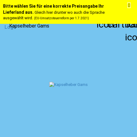
Bitte wählen Sie für eine korrekte Preisangabe Ihr
Lieferland aus.
Gleich hier drunter wo auch die Sprache
ausgewählt wird.
(EU-Umsatzsteuerreform per 1.7.2021)
Kapselheber Gams