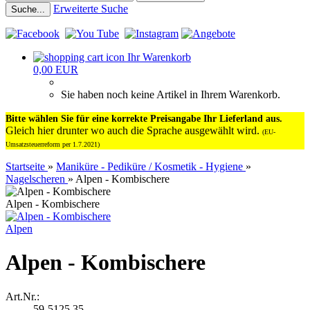
Erweiterte Suche
Suche...
Ihr Warenkorb
0,00 EUR
Sie haben noch keine Artikel in Ihrem Warenkorb.
Bitte wählen Sie für eine korrekte Preisangabe Ihr Lieferland aus.
Gleich hier drunter wo auch die Sprache ausgewählt wird.
(EU-
Umsatzsteuerreform per 1.7.2021)
Startseite
»
Maniküre - Pediküre / Kosmetik - Hygiene
»
Nagelscheren
»
Alpen - Kombischere
Alpen - Kombischere
Alpen
Alpen - Kombischere
Art.Nr.:
59-5125.35