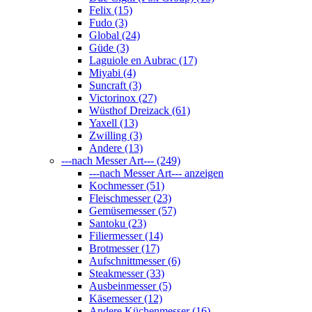
Felix (15)
Fudo (3)
Global (24)
Güde (3)
Laguiole en Aubrac (17)
Miyabi (4)
Suncraft (3)
Victorinox (27)
Wüsthof Dreizack (61)
Yaxell (13)
Zwilling (3)
Andere (13)
---nach Messer Art--- (249)
---nach Messer Art--- anzeigen
Kochmesser (51)
Fleischmesser (23)
Gemüsemesser (57)
Santoku (23)
Filiermesser (14)
Brotmesser (17)
Aufschnittmesser (6)
Steakmesser (33)
Ausbeinmesser (5)
Käsemesser (12)
Andere Küchenmesser (16)