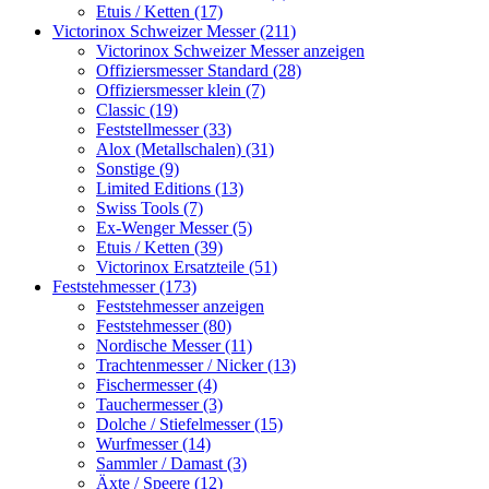
Etuis / Ketten (17)
Victorinox Schweizer Messer (211)
Victorinox Schweizer Messer anzeigen
Offiziersmesser Standard (28)
Offiziersmesser klein (7)
Classic (19)
Feststellmesser (33)
Alox (Metallschalen) (31)
Sonstige (9)
Limited Editions (13)
Swiss Tools (7)
Ex-Wenger Messer (5)
Etuis / Ketten (39)
Victorinox Ersatzteile (51)
Feststehmesser (173)
Feststehmesser anzeigen
Feststehmesser (80)
Nordische Messer (11)
Trachtenmesser / Nicker (13)
Fischermesser (4)
Tauchermesser (3)
Dolche / Stiefelmesser (15)
Wurfmesser (14)
Sammler / Damast (3)
Äxte / Speere (12)