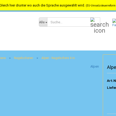
Gleich hier drunter wo auch die Sprache ausgewählt wird.
(EU-Umsatzsteuerreform 
Versandkostenfrei in Österreich ab 100,-- / nach Deutschland ab 150,-
Suche...
Alle
»
»
giene
Nagelscheren
Alpen - Nagelschere 4 in.
Alpen
Alpe
Art.N
Liefe