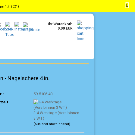
per 1.7.2021)
-
DE
Kundenlogin
Merkzettel
Ihr Warenkorb
0,00 EUR
n - Nagelschere 4 in.
r.:
59-5106.40
rzeit:
3-4 Werktage (Vers.binnen
3 WT)
(Ausland abweichend)