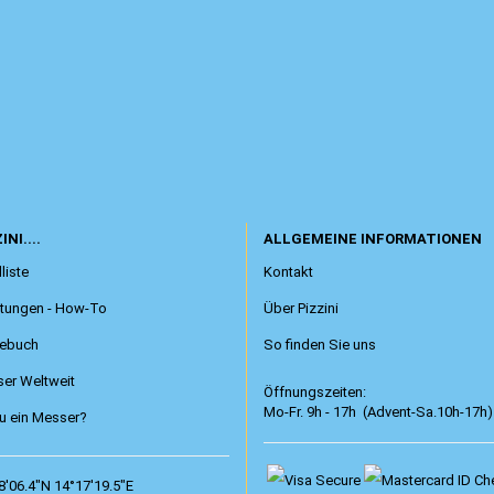
INI....
ALLGEMEINE INFORMATIONEN
liste
Kontakt
itungen - How-To
Über Pizzini
ebuch
So finden Sie uns
er Weltweit
Öffnungszeiten:
Mo-Fr. 9h - 17h (Advent-Sa.10h-17h)
 ein Messer?
8'06.4"N 14°17'19.5"E