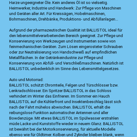
Harze ungeeigneter Öle. Kein anderes Öl ist so vielseitig.
Heimwerker, Industrie und Handwerk: Zur Pflege von Maschinen
und Geräten aller Art. Für Kreissägen, Hobelmaschinen,
Bohrmaschinen, Drehbänke, Produktions- und Abfüllanlagen...
Aufgrund der pharmazeutischen Qualität ist BALLISTOL ideal für
den lebensmittelverarbeitenden Bereich geeignet. Zur Pflege und
Konservierung von Werkzeugen und Instrumenten sowie von
feinmechanischen Geräten. Zum Lösen eingerosteter Schrauben
oder zur Neutralisierung von Handschweiß auf empfindlichen
Metallflächen. In der Getränkeindustrie zur Pflege und
Konservierung von Abfüll- und Verschließmaschinen. Natürlich ist
BALLISTOL unbedenklich im Sinne des Lebensmittelgesetzes.
Auto und Motorrad:
BALLISTOL schützt Chromteile, Felgen und Türschlösser bzw.
Lenkradschlösser. Ein Spritzer BALLISTOL in das Schloss
verhindert im Winter das Einfrieren. Im Sommer ein Hauch
BALLISTOL auf die Kühlerfront und Insektenbeschlag lässt sich
nach der Fahrt mühelos abwischen. BALLISTOL erhält die
reibungslose Funktion automatischer Antennen und aller
Bowdenzüge. Mit etwas BALLISTOL im Spülwasser erstrahlen
müde Lacke und Kunststoffe wieder in neuem Glanz. BALLISTOL
ist bewährt bei der Motorkonservierung, für aktuelle Modelle
ebenso wie für Oldtimer. Kolben und Zylinder bleiben blank, wenn