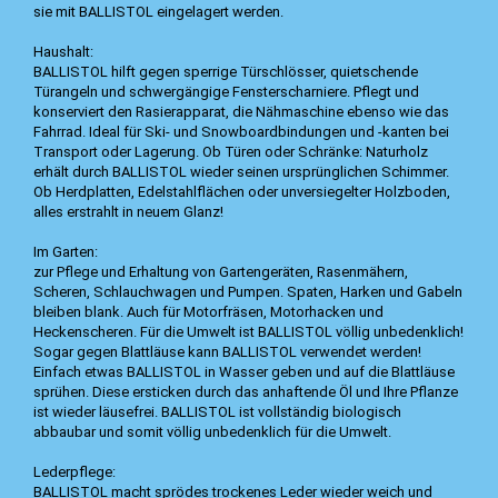
sie mit BALLISTOL eingelagert werden.
Haushalt:
BALLISTOL hilft gegen sperrige Türschlösser, quietschende
Türangeln und schwergängige Fensterscharniere. Pflegt und
konserviert den Rasierapparat, die Nähmaschine ebenso wie das
Fahrrad. Ideal für Ski- und Snowboardbindungen und -kanten bei
Transport oder Lagerung. Ob Türen oder Schränke: Naturholz
erhält durch BALLISTOL wieder seinen ursprünglichen Schimmer.
Ob Herdplatten, Edelstahlflächen oder unversiegelter Holzboden,
alles erstrahlt in neuem Glanz!
Im Garten:
zur Pflege und Erhaltung von Gartengeräten, Rasenmähern,
Scheren, Schlauchwagen und Pumpen. Spaten, Harken und Gabeln
bleiben blank. Auch für Motorfräsen, Motorhacken und
Heckenscheren. Für die Umwelt ist BALLISTOL völlig unbedenklich!
Sogar gegen Blattläuse kann BALLISTOL verwendet werden!
Einfach etwas BALLISTOL in Wasser geben und auf die Blattläuse
sprühen. Diese ersticken durch das anhaftende Öl und Ihre Pflanze
ist wieder läusefrei. BALLISTOL ist vollständig biologisch
abbaubar und somit völlig unbedenklich für die Umwelt.
Lederpflege:
BALLISTOL macht sprödes trockenes Leder wieder weich und