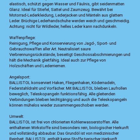
elastisch, schützt gegen Wasser und Fäulnis, gibt seidenmatten
Glanz. Ideal für Stiefel, Sattel und Zaumzeug. Bewährt bei
Motorrad-Lederkleidung, Lederjacken und Mänteln aus glattem
Leder. Brüchige Lederhandschuhe werden weich und geschmeidig.
Achtung: nicht für Wildleder, helles Leder kann nachdunkeln.
Waffenpflege:
Reinigung, Pflege und Konservierung von Jagd-, Sport- und
Gebrauchswaffen aller Art. Neutralisiert saure
Verbrennungsrückstände, beseitigt Geschossabschmierungen und
hält die Mechanik gleitfähig. Ideal auch zur Pflege von
Holzschäften und Lederriemen.
Angelsport:
BALLISTOL konserviert Haken, Fliegenhaken, Ködernadeln,
Federstahldraht und Vorfächer. Mit BALLISTOL bleiben Laufrollen
beweglich, Teleskopangeln funktionsfähig. Alle gleitenden
Verbindungen bleiben leichtgängig und auch die Teleskopangeln
können mühelos wieder zusammengeschoben werden.
Umwelt:
BALLISTOL ist frei von chlorierten Kohlenwasserstoffen. Alle
enthaltenen Wirkstoffe sind besonders rein, biologischer Herkunft
und vollständig abbaubar. Das Grundöl ist von medizinischer
Reinheit. BALLISTOL enthält keine Stoffe tierischer Herkunft.