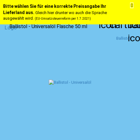
Bitte wählen Sie für eine korrekte Preisangabe Ihr
Lieferland aus.
Gleich hier drunter wo auch die Sprache
ausgewählt wird.
(EU-Umsatzsteuerreform per 1.7.2021)
Ballistol - Universalöl Flasche 50 ml
Ballistol