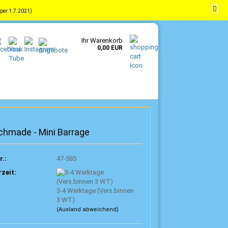
per 1.7.2021)
-
DE
Kundenlogin
Merkzettel
Ihr Warenkorb
0,00 EUR
chmade - Mini Barrage
r.:
47-585
rzeit:
3-4 Werktage (Vers.binnen
3 WT)
(Ausland abweichend)