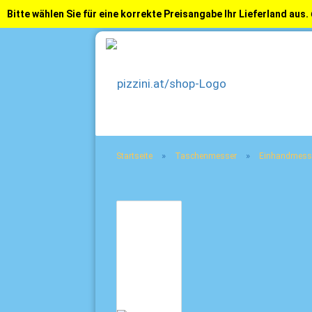
Bitte wählen Sie für eine korrekte Preisangabe Ihr Lieferland aus.
»
»
Startseite
Taschenmesser
Einhandmess