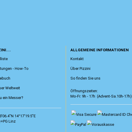
INI....
ALLGEMEINE INFORMATIONEN
liste
Kontakt
itungen - How-To
Über Pizzini
ebuch
So finden Sie uns
er Weltweit
Öffnungszeiten:
Mo-Fr. 9h - 17h (Advent-Sa.10h-17h)
 ein Messer?
8'06.4"N 14°17'19.5"E
+PG Linz