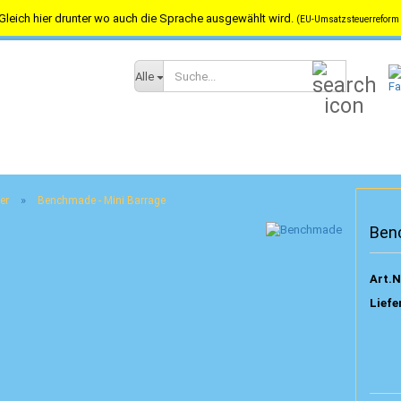
Gleich hier drunter wo auch die Sprache ausgewählt wird.
(EU-Umsatzsteuerreform 
Versandkostenfrei in Österreich ab 100,-- / nach Deutschland ab 150,-
Suche...
Alle
»
er
Benchmade - Mini Barrage
Ben
Art.N
Liefe