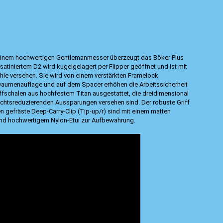
inem hochwertigen Gentlemanmesser überzeugt das Böker Plus
 satiniertem D2 wird kugelgelagert per Flipper geöffnet und ist mit
ehle versehen. Sie wird von einem verstärkten Framelock
er Daumenauflage und auf dem Spacer erhöhen die Arbeitssicherheit
Griffschalen aus hochfestem Titan ausgestattet, die dreidimensional
ichtsreduzierenden Aussparungen versehen sind. Der robuste Griff
n gefräste Deep-Carry-Clip (Tip-up/r) sind mit einem matten
und hochwertigem Nylon-Etui zur Aufbewahrung.