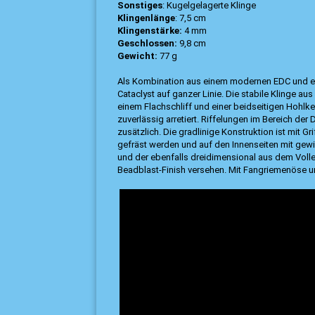
Sonstiges
: Kugelgelagerte Klinge
Klingenlänge
: 7,5 cm
Klingenstärke:
4 mm
Geschlossen:
9,8 cm
Gewicht:
77 g
Als Kombination aus einem modernen EDC und e
Cataclyst auf ganzer Linie. Die stabile Klinge aus
einem Flachschliff und einer beidseitigen Hohlk
zuverlässig arretiert. Riffelungen im Bereich d
zusätzlich. Die gradlinige Konstruktion ist mit 
gefräst werden und auf den Innenseiten mit gew
und der ebenfalls dreidimensional aus dem Volle
Beadblast-Finish versehen. Mit Fangriemenöse 