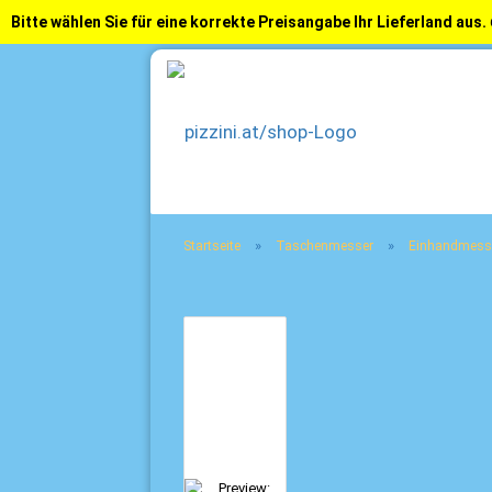
Bitte wählen Sie für eine korrekte Preisangabe Ihr Lieferland aus.
»
»
Startseite
Taschenmesser
Einhandmess