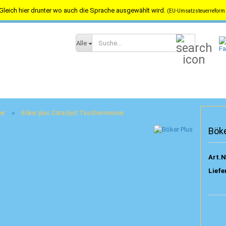
Gleich hier drunter wo auch die Sprache ausgewählt wird.
(EU-Umsatzsteuerreform 
Versandkostenfrei in Österreich ab 100,-- / nach Deutschland ab 150,-
Suche...
Alle
»
er
Böker plus Cataclyst Taschenmesser
Bök
Art.N
Liefe