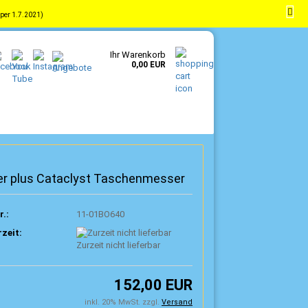
per 1.7.2021)
-
DE
Kundenlogin
Merkzettel
Ihr Warenkorb
0,00 EUR
er plus Cataclyst Taschenmesser
r.:
11-01BO640
rzeit:
Zurzeit nicht lieferbar
152,00 EUR
inkl. 20% MwSt. zzgl.
Versand