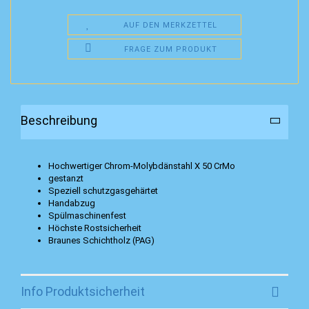
AUF DEN MERKZETTEL
FRAGE ZUM PRODUKT
Beschreibung
Hochwertiger Chrom-Molybdänstahl X 50 CrMo
gestanzt
Speziell schutzgasgehärtet
Handabzug
Spülmaschinenfest
Höchste Rostsicherheit
Braunes Schichtholz (PAG)
Info Produktsicherheit