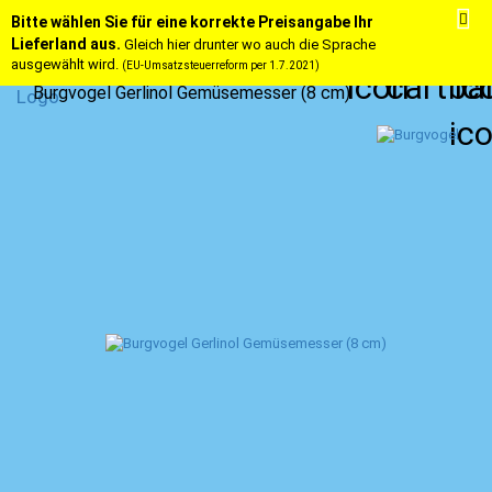
Bitte wählen Sie für eine korrekte Preisangabe Ihr
Lieferland aus.
Gleich hier drunter wo auch die Sprache
ausgewählt wird.
(EU-Umsatzsteuerreform per 1.7.2021)
Burgvogel Gerlinol Gemüsemesser (8 cm)