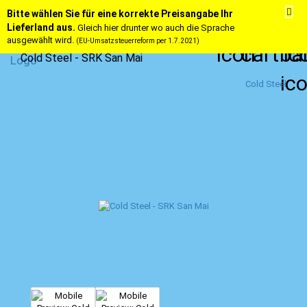
Bitte wählen Sie für eine korrekte Preisangabe Ihr
Lieferland aus.
Gleich hier drunter wo auch die Sprache
ausgewählt wird.
(EU-Umsatzsteuerreform per 1.7.2021)
Cold Steel - SRK San Mai
Cold Steel