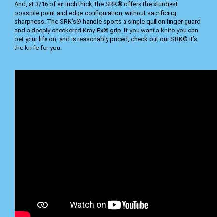
And, at 3/16 of an inch thick, the SRK® offers the sturdiest
possible point and edge configuration, without sacrificing
sharpness. The SRK’s® handle sports a single quillon finger guard
and a deeply checkered Kray-Ex® grip. If you want a knife you can
bet your life on, and is reasonably priced, check out our SRK® it’s
the knife for you.