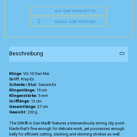
AUF DEN MERKZETTEL
FRAGE ZUM PRODUKT
Beschreibung
Klinge:
VG-10 San Mai
Griff:
Kray-Ex
Scheide / Etui:
Secure-Ex
Klingenlänge:
15 cm
Klingenstärke:
5 mm
Grifflänge:
12 cm
Gesamtlänge:
27 cm
Gewicht:
230 g
The SRK® in San Mai® features a tremendously strong clip point
blade that’s fine enough for delicate work, yet possesses enough
belly for efficient cutting, slashing and skinning strokes as well.