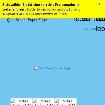
Bitte wählen Sie für eine korrekte Preisangabe Ihr
Lieferland aus.
Gleich hier drunter wo auch die Sprache
ausgewählt wird.
(EU-Umsatzsteuerreform per 1.7.2021)
Cold Steel - Super Edge
Cold Steel