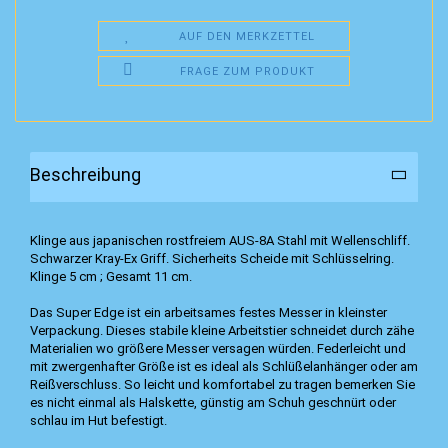
AUF DEN MERKZETTEL
FRAGE ZUM PRODUKT
Beschreibung
Klinge aus japanischen rostfreiem AUS-8A Stahl mit Wellenschliff.
Schwarzer Kray-Ex Griff. Sicherheits Scheide mit Schlüsselring.
Klinge 5 cm ; Gesamt 11 cm.
Das Super Edge ist ein arbeitsames festes Messer in kleinster
Verpackung. Dieses stabile kleine Arbeitstier schneidet durch zähe
Materialien wo größere Messer versagen würden. Federleicht und
mit zwergenhafter Größe ist es ideal als Schlüßelanhänger oder am
Reißverschluss. So leicht und komfortabel zu tragen bemerken Sie
es nicht einmal als Halskette, günstig am Schuh geschnürt oder
schlau im Hut befestigt.