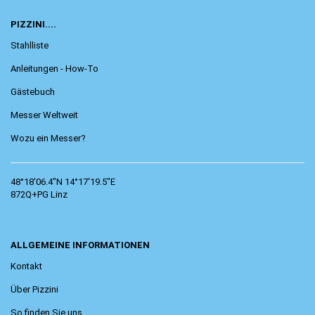
PIZZINI....
Stahlliste
Anleitungen - How-To
Gästebuch
Messer Weltweit
Wozu ein Messer?
48°18'06.4"N 14°17'19.5"E
872Q+PG Linz
ALLGEMEINE INFORMATIONEN
Kontakt
Über Pizzini
So finden Sie uns