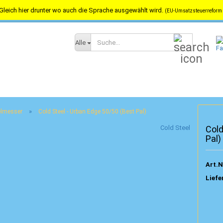
Gleich hier drunter wo auch die Sprache ausgewählt wird.
(EU-Umsatzsteuerreform 
Versandkostenfrei in Österreich ab 100,-- / nach Deutschland ab 150,-
Suche...
Alle
»
felmesser
Cold Steel - Urban Edge 50/50 (Best Pal)
Cold Steel
Cold
Pal)
Art.N
Liefe