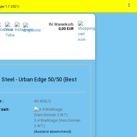
per 1.7.2021)
-
DE
Kundenlogin
Merkzettel
Ihr Warenkorb
0,00 EUR
 Steel - Urban Edge 50/50 (Best
r.:
40-43XLS
rzeit:
3-4 Werktage (Vers.binnen
3 WT)
(Ausland abweichend)