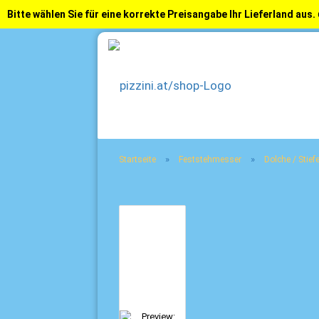
Bitte wählen Sie für eine korrekte Preisangabe Ihr Lieferland aus.
»
»
Startseite
Feststehmesser
Dolche / Stie