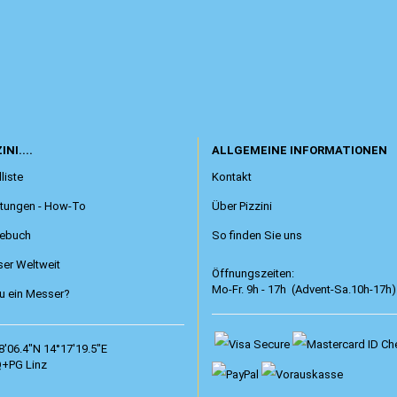
INI....
ALLGEMEINE INFORMATIONEN
liste
Kontakt
itungen - How-To
Über Pizzini
ebuch
So finden Sie uns
er Weltweit
Öffnungszeiten:
Mo-Fr. 9h - 17h (Advent-Sa.10h-17h)
 ein Messer?
8'06.4"N 14°17'19.5"E
+PG Linz