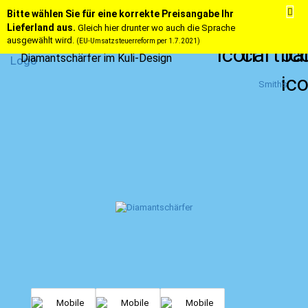
Bitte wählen Sie für eine korrekte Preisangabe Ihr
Lieferland aus.
Gleich hier drunter wo auch die Sprache
ausgewählt wird.
(EU-Umsatzsteuerreform per 1.7.2021)
Diamantschärfer im Kuli-Design
Smith's