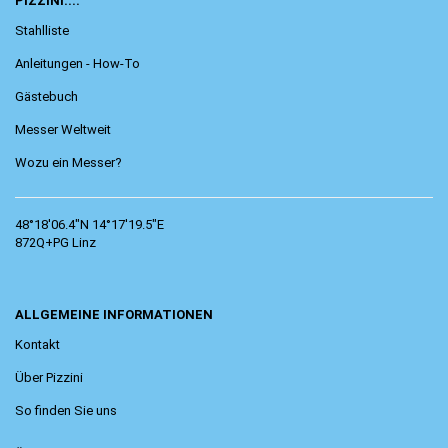
PIZZINI....
Stahlliste
Anleitungen - How-To
Gästebuch
Messer Weltweit
Wozu ein Messer?
48°18'06.4"N 14°17'19.5"E
872Q+PG Linz
ALLGEMEINE INFORMATIONEN
Kontakt
Über Pizzini
So finden Sie uns