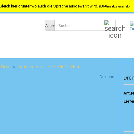
Gleich hier drunter wo auch die Sprache ausgewählt wird.
(EU-Umsatzsteuerreform 
Versandkostenfrei in Österreich ab 100,-- / nach Deutschland ab 150,-
Suche...
Alle
»
 Etuis
Dreiturm - Maniküre Set KNHS (türkis)
Dreiturm
Drei
Art.N
Liefe