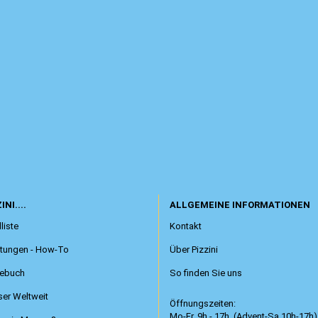
INI....
ALLGEMEINE INFORMATIONEN
liste
Kontakt
itungen - How-To
Über Pizzini
ebuch
So finden Sie uns
er Weltweit
Öffnungszeiten:
Mo-Fr. 9h - 17h (Advent-Sa.10h-17h)