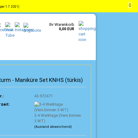
per 1.7.2021)
-
DE
Kundenlogin
Merkzettel
Ihr Warenkorb
0,00 EUR
turm - Maniküre Set KNHS (türkis)
r.:
43-972471
rzeit:
3-4 Werktage (Vers.binnen
3 WT)
(Ausland abweichend)