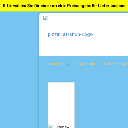
Bitte wählen Sie für eine korrekte Preisangabe Ihr Lieferland aus.
»
»
Startseite
Maniküre Etuis
kleine Maniküre