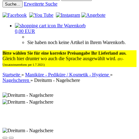
Erweiterte Suche
Suche...
Ihr Warenkorb
0,00 EUR
Sie haben noch keine Artikel in Ihrem Warenkorb.
Bitte wählen Sie für eine korrekte Preisangabe Ihr Lieferland aus.
Gleich hier drunter wo auch die Sprache ausgewählt wird.
(EU-
Umsatzsteuerreform per 1.7.2021)
Startseite
»
Maniküre - Pediküre / Kosmetik - Hygiene
»
Nagelscheren
»
Dreiturm - Nagelschere