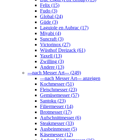
Felix (15)
Fudo (3)
Global (24)
Güde (3)
Laguiole en Aubrac (17)
Miyabi (4)
Suncraft (3)
Victorinox (27)
Wüsthof Dreizack (61)
Yaxell (13)
Zwilling (3)
Andere (13)
---nach Messer Art--- (249)
---nach Messer Art--- anzeigen
Kochmesser (51)
Fleischmesser (23)
Gemüsemesser (57)
Santoku (23)
Filiermesser (14)
Brotmesser (17)
Aufschnittmesser (6)
Steakmesser (33)
Ausbeinmesser (5)
Käsemesser (12)