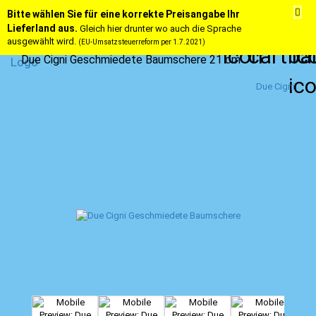
Bitte wählen Sie für eine korrekte Preisangabe Ihr
Lieferland aus.
Gleich hier drunter wo auch die Sprache
ausgewählt wird.
(EU-Umsatzsteuerreform per 1.7.2021)
Due Cigni Geschmiedete Baumschere 21 cm
Due Cigni