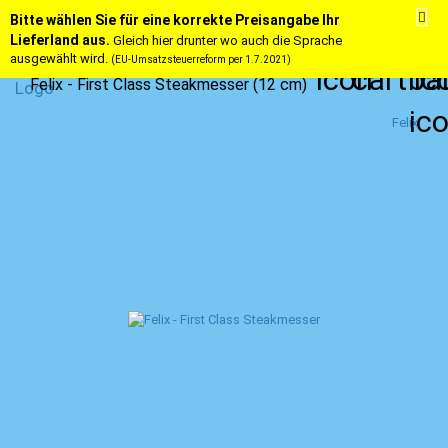
Bitte wählen Sie für eine korrekte Preisangabe Ihr
Lieferland aus.
Gleich hier drunter wo auch die Sprache
ausgewählt wird.
(EU-Umsatzsteuerreform per 1.7.2021)
Felix - First Class Steakmesser (12 cm)
Felix