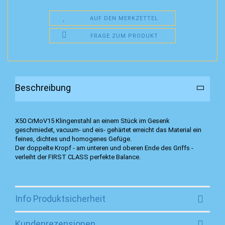
AUF DEN MERKZETTEL
FRAGE ZUM PRODUKT
Beschreibung
X50 CrMoV15 Klingenstahl an einem Stück im Gesenk
geschmiedet, vacuum- und eis- gehärtet erreicht das Material ein
feines, dichtes und homogenes Gefüge.
Der doppelte Kropf - am unteren und oberen Ende des Griffs -
verleiht der FIRST CLASS perfekte Balance.
Info Produktsicherheit
Kundenrezensionen