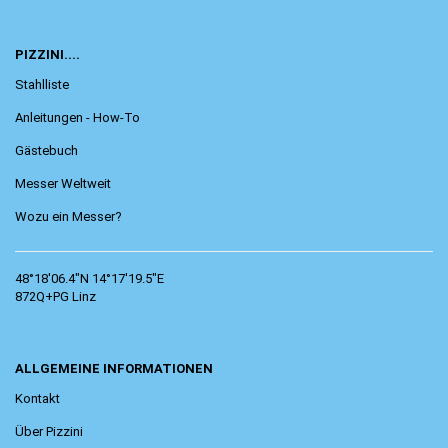
PIZZINI....
Stahlliste
Anleitungen - How-To
Gästebuch
Messer Weltweit
Wozu ein Messer?
48°18'06.4"N 14°17'19.5"E
872Q+PG Linz
ALLGEMEINE INFORMATIONEN
Kontakt
Über Pizzini