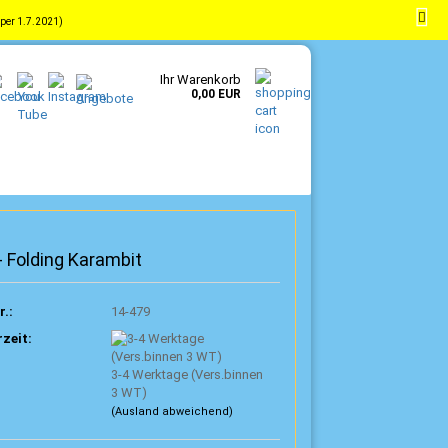
per 1.7.2021)
-
DE
Kundenlogin
Merkzettel
Ihr Warenkorb
0,00 EUR
- Folding Karambit
r.:
14-479
rzeit:
3-4 Werktage (Vers.binnen
3 WT)
(Ausland abweichend)