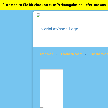
Bitte wählen Sie für eine korrekte Preisangabe Ihr Lieferland aus.
»
»
Startseite
Taschenmesser
Einhandmess