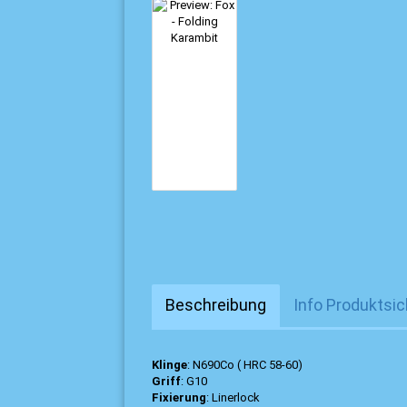
Beschreibung
Info Produktsic
Klinge
: N690Co ( HRC 58-60)
Griff
: G10
Fixierung
: Linerlock