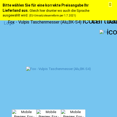
Bitte wählen Sie für eine korrekte Preisangabe Ihr
Lieferland aus.
Gleich hier drunter wo auch die Sprache
ausgewählt wird.
(EU-Umsatzsteuerreform per 1.7.2021)
Fox - Vulpis Taschenmesser (Alu,BK-S4)