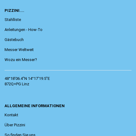
PIZZINI....
Stahlliste
Anleitungen - How-To
Gästebuch
Messer Weltweit
Wozu ein Messer?
48°18'06.4"N 14°17'19.5"E
872Q+PG Linz
ALLGEMEINE INFORMATIONEN
Kontakt
Über Pizzini
So finden Sie uns