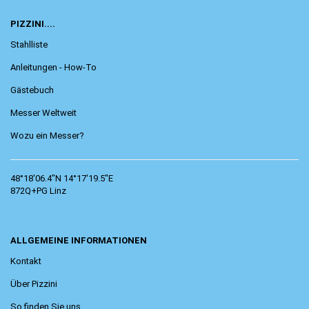
PIZZINI....
Stahlliste
Anleitungen - How-To
Gästebuch
Messer Weltweit
Wozu ein Messer?
48°18'06.4"N 14°17'19.5"E
872Q+PG Linz
ALLGEMEINE INFORMATIONEN
Kontakt
Über Pizzini
So finden Sie uns