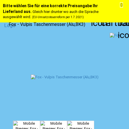
Bitte wählen Sie für eine korrekte Preisangabe Ihr
Lieferland aus.
Gleich hier drunter wo auch die Sprache
ausgewählt wird.
(EU-Umsatzsteuerreform per 1.7.2021)
Fox - Vulpis Taschenmesser (Alu,BK3)