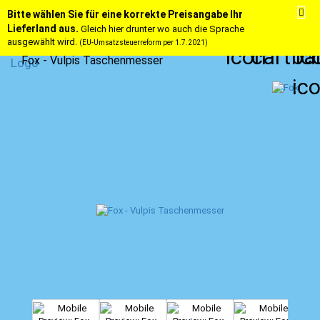
Bitte wählen Sie für eine korrekte Preisangabe Ihr
Lieferland aus.
Gleich hier drunter wo auch die Sprache
ausgewählt wird.
(EU-Umsatzsteuerreform per 1.7.2021)
Fox - Vulpis Taschenmesser