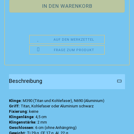
AUF DEN MERKZETTEL
FRAGE ZUM PRODUKT
Beschreibung
Klinge:
M390 (Titan und Kohlefaser), N690 (Aluminium)
Griff:
Titan, Kohlefaser oder Aluminium schwarz
Fixierung:
keine
Klingenlänge
: 4,5 cm
Klingenstärke:
2 mm
Geschlossen:
6 cm (ohne Anhängring)
Gewicht:
Ti 29 g, CF 17 g, AL 22 g