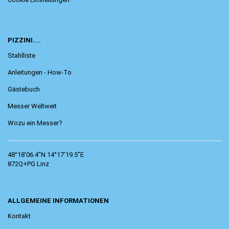
PIZZINI....
Stahlliste
Anleitungen - How-To
Gästebuch
Messer Weltweit
Wozu ein Messer?
48°18'06.4"N 14°17'19.5"E
872Q+PG Linz
ALLGEMEINE INFORMATIONEN
Kontakt