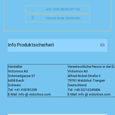
AUF DEN MERKZETTEL
FRAGE ZUM PRODUKT
Info Produktsicherheit
Hersteller:
Verantwortliche Person in der E
Victorinox AG
Victorinox AG
Schmiedgasse 57
Alfred-Nobel-Straße 5
6438 Ibach
79761 Waldshut-Tiengen
Schweiz
Deutschland
Tel: +41 418181299
Tel: +49 32212249406
E-Mail: info @ victorinox.com
E-Mail: info @ victorinox.com