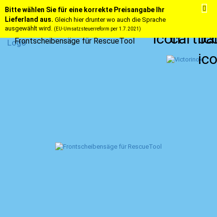
Bitte wählen Sie für eine korrekte Preisangabe Ihr
Lieferland aus.
Gleich hier drunter wo auch die Sprache
ausgewählt wird.
(EU-Umsatzsteuerreform per 1.7.2021)
Frontscheibensäge für RescueTool