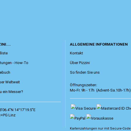
INI....
ALLGEMEINE INFORMATIONEN
liste
Kontakt
itungen - How-To
Über Pizzini
ebuch
So finden Sie uns
er Weltweit
Öffnungszeiten:
Mo-Fr. 9h - 17h (Advent-Sa.10h-17h)
 ein Messer?
8'06.4"N 14°17'19.5"E
+PG Linz
Kartenzahlungen nur mit
Secure-Code