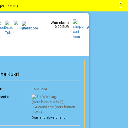
per 1.7.2021)
-
DE
Kundenlogin
Merkzettel
Ihr Warenkorb
0,00 EUR
ha Kukri
r.:
15-81204
rzeit:
3-4 Werktage (Vers.binnen
3 WT)
(Ausland abweichend)