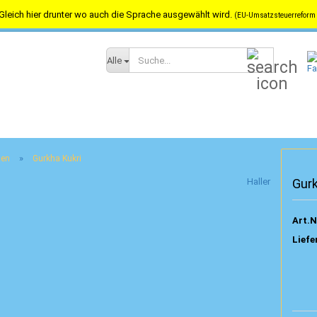
Gleich hier drunter wo auch die Sprache ausgewählt wird.
(EU-Umsatzsteuerreform 
Versandkostenfrei in Österreich ab 100,-- / nach Deutschland ab 150,-
Suche...
Alle
»
ten
Gurkha Kukri
Haller
Gurk
Art.N
Liefe