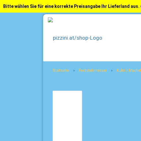
Bitte wählen Sie für eine korrekte Preisangabe Ihr Lieferland aus.
»
»
Startseite
Feststehmesser
Kukri / Mache