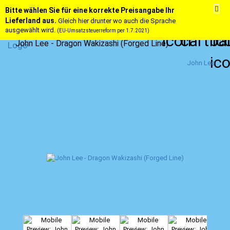
Bitte wählen Sie für eine korrekte Preisangabe Ihr
Lieferland aus.
Gleich hier drunter wo auch die Sprache
ausgewählt wird.
(EU-Umsatzsteuerreform per 1.7.2021)
John Lee - Dragon Wakizashi (Forged Line)
John Lee