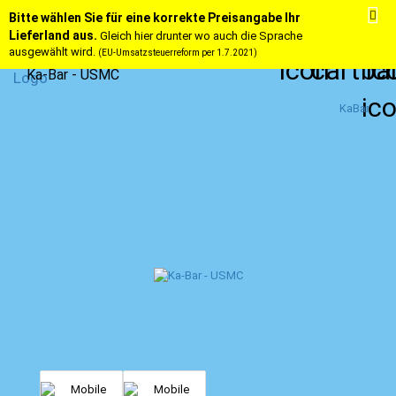
Bitte wählen Sie für eine korrekte Preisangabe Ihr
Lieferland aus.
Gleich hier drunter wo auch die Sprache
ausgewählt wird.
(EU-Umsatzsteuerreform per 1.7.2021)
Ka-Bar - USMC
KaBar