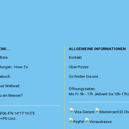
INI....
ALLGEMEINE INFORMATIONEN
liste
Kontakt
itungen - How-To
Über Pizzini
ebuch
So finden Sie uns
er Weltweit
Öffnungszeiten:
Mo-Fr. 9h - 17h (Advent-Sa.10h-17h)
 ein Messer?
8'06.4"N 14°17'19.5"E
+PG Linz