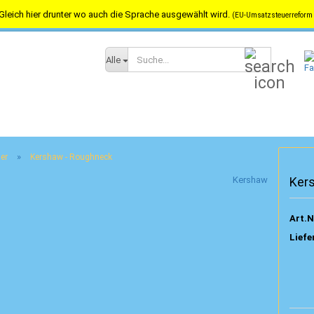
Gleich hier drunter wo auch die Sprache ausgewählt wird.
(EU-Umsatzsteuerreform 
Versandkostenfrei in Österreich ab 100,-- / nach Deutschland ab 150,-
Suche...
Alle
»
er
Kershaw - Roughneck
Kershaw
Ker
Art.N
Liefe