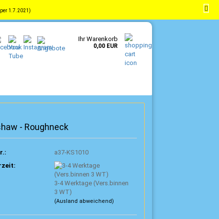
per 1.7.2021)
-
DE
Kundenlogin
Merkzettel
Ihr Warenkorb
0,00 EUR
shaw - Roughneck
r.:
a37-KS1010
rzeit:
3-4 Werktage (Vers.binnen
3 WT)
(Ausland abweichend)