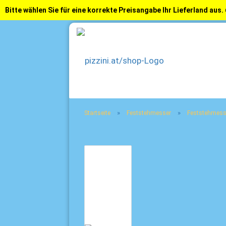
Bitte wählen Sie für eine korrekte Preisangabe Ihr Lieferland aus.
»
»
Startseite
Feststehmesser
Feststehmess