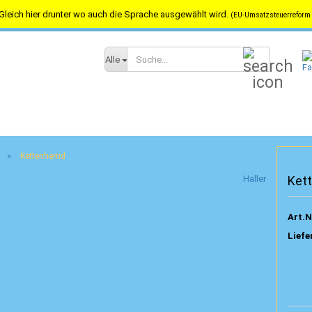
Gleich hier drunter wo auch die Sprache ausgewählt wird.
(EU-Umsatzsteuerreform 
Versandkostenfrei in Österreich ab 100,-- / nach Deutschland ab 150,-
Suche...
Alle
»
Kettenhemd
Haller
Ket
Art.N
Liefe