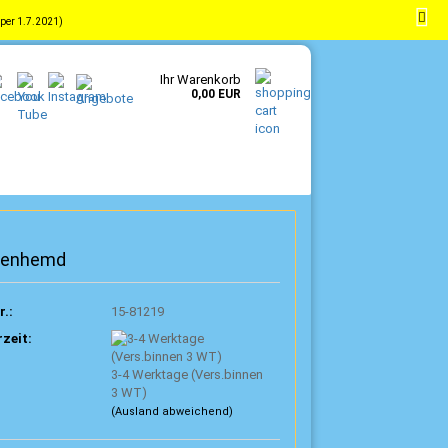
per 1.7.2021)
-
DE
Kundenlogin
Merkzettel
Ihr Warenkorb
0,00 EUR
tenhemd
r.:
15-81219
rzeit:
3-4 Werktage (Vers.binnen
3 WT)
(Ausland abweichend)