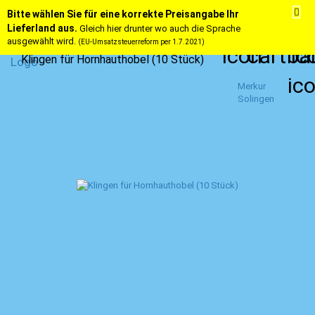
Bitte wählen Sie für eine korrekte Preisangabe Ihr
Lieferland aus.
Gleich hier drunter wo auch die Sprache
ausgewählt wird.
(EU-Umsatzsteuerreform per 1.7.2021)
Klingen für Hornhauthobel (10 Stück)
Merkur
Solingen