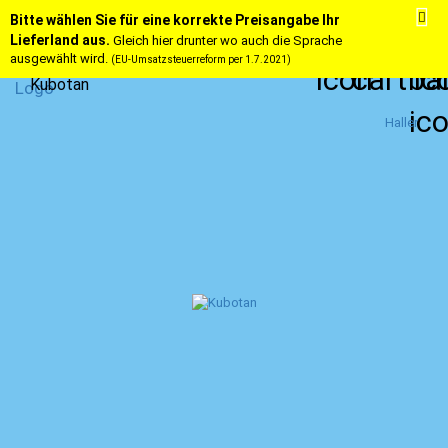
Bitte wählen Sie für eine korrekte Preisangabe Ihr
Lieferland aus.
Gleich hier drunter wo auch die Sprache
ausgewählt wird.
(EU-Umsatzsteuerreform per 1.7.2021)
Kubotan
Haller