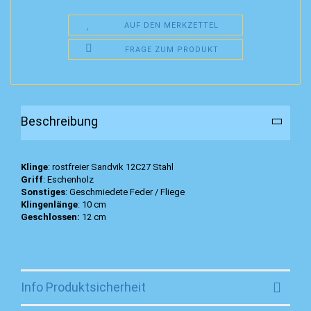
AUF DEN MERKZETTEL
FRAGE ZUM PRODUKT
Beschreibung
Klinge
: rostfreier Sandvik 12C27 Stahl
Griff
: Eschenholz
Sonstiges
: Geschmiedete Feder / Fliege
Klingenlänge
: 10 cm
Geschlossen:
12 cm
Info Produktsicherheit