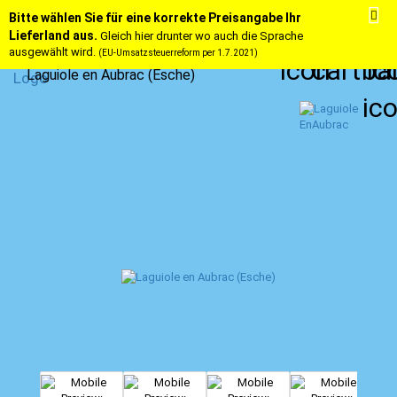
Bitte wählen Sie für eine korrekte Preisangabe Ihr
Lieferland aus.
Gleich hier drunter wo auch die Sprache
ausgewählt wird.
(EU-Umsatzsteuerreform per 1.7.2021)
Laguiole en Aubrac (Esche)