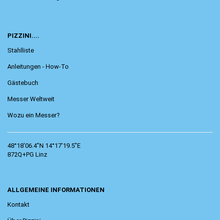
PIZZINI....
Stahlliste
Anleitungen - How-To
Gästebuch
Messer Weltweit
Wozu ein Messer?
48°18'06.4"N 14°17'19.5"E
872Q+PG Linz
ALLGEMEINE INFORMATIONEN
Kontakt