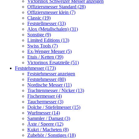
Victorinox Schweizer Messer anzeigen
Offiziersmesser Standard (28)
Offiziersmesser klein (7)
Classic (19)
Feststellmesser (33)
Alox (Metallschalen) (31)
Sonstige (9)
Limited Editions (13)
Swiss Tools (7)
Ex-Wenger Messer (5)
Etuis / Ketten (39)
Victorinox Ersatzteile (51)
Feststehmesser (173)
Feststehmesser anzeigen
Feststehmesser (80)
Nordische Messer (11)
Trachtenmesser / Nicker (13)
Fischermesser (4)
Tauchermesser (3)
Dolche / Stiefelmesser (15)
Wurfmesser (14)
Sammler / Damast (3)
Äxte / Speere (12)
Kukri / Macheten (8)
Zubehör / Sonstiges (18)