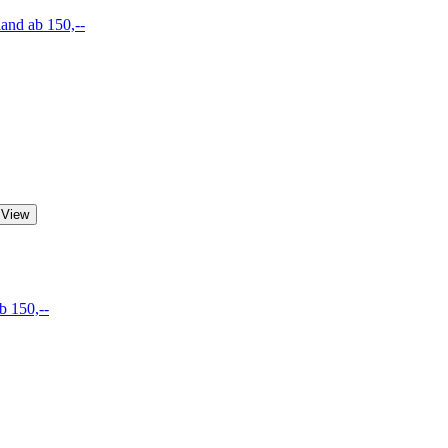
land ab 150,--
 View
b 150,--