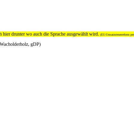
h hier drunter wo auch die Sprache ausgewählt wird.
(EU-Umsatzsteuerreform per
(Wacholderholz, gDP)