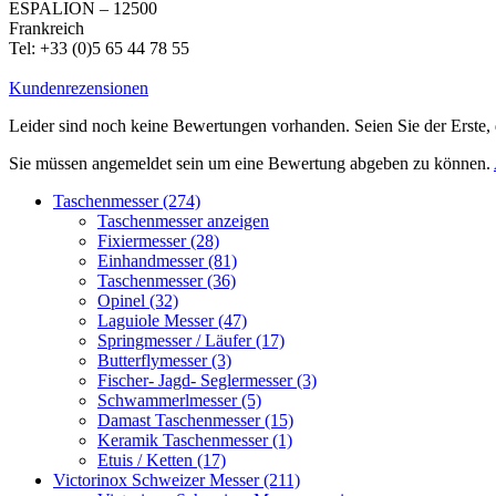
ESPALION – 12500
Frankreich
Tel: +33 (0)5 65 44 78 55
Kundenrezensionen
Leider sind noch keine Bewertungen vorhanden. Seien Sie der Erste, 
Sie müssen angemeldet sein um eine Bewertung abgeben zu können.
Taschenmesser (274)
Taschenmesser anzeigen
Fixiermesser (28)
Einhandmesser (81)
Taschenmesser (36)
Opinel (32)
Laguiole Messer (47)
Springmesser / Läufer (17)
Butterflymesser (3)
Fischer- Jagd- Seglermesser (3)
Schwammerlmesser (5)
Damast Taschenmesser (15)
Keramik Taschenmesser (1)
Etuis / Ketten (17)
Victorinox Schweizer Messer (211)