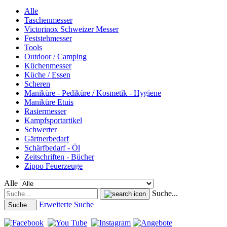
Alle
Taschenmesser
Victorinox Schweizer Messer
Feststehmesser
Tools
Outdoor / Camping
Küchenmesser
Küche / Essen
Scheren
Maniküre - Pediküre / Kosmetik - Hygiene
Maniküre Etuis
Rasiermesser
Kampfsportartikel
Schwerter
Gärtnerbedarf
Schärfbedarf - Öl
Zeitschriften - Bücher
Zippo Feuerzeuge
Alle
Suche...
Erweiterte Suche
Suche...