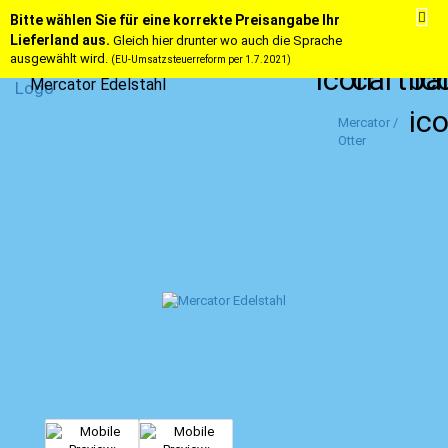
Bitte wählen Sie für eine korrekte Preisangabe Ihr
Lieferland aus.
Gleich hier drunter wo auch die Sprache
ausgewählt wird.
(EU-Umsatzsteuerreform per 1.7.2021)
Mercator Edelstahl
Mercator /
Otter