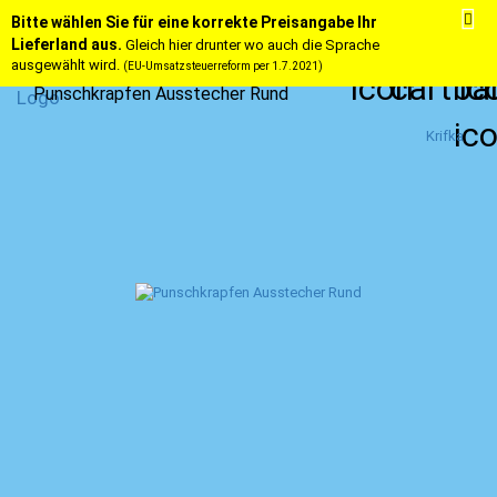
Bitte wählen Sie für eine korrekte Preisangabe Ihr
Lieferland aus.
Gleich hier drunter wo auch die Sprache
ausgewählt wird.
(EU-Umsatzsteuerreform per 1.7.2021)
Punschkrapfen Ausstecher Rund
Krifka