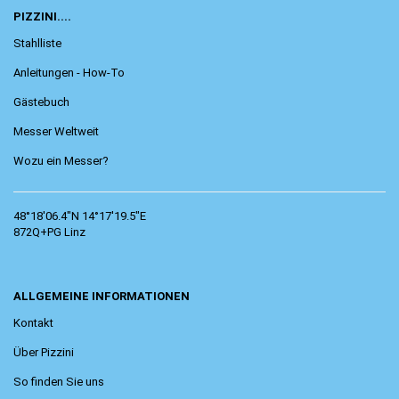
PIZZINI....
Stahlliste
Anleitungen - How-To
Gästebuch
Messer Weltweit
Wozu ein Messer?
48°18'06.4"N 14°17'19.5"E
872Q+PG Linz
ALLGEMEINE INFORMATIONEN
Kontakt
Über Pizzini
So finden Sie uns