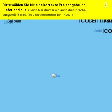
Bitte wählen Sie für eine korrekte Preisangabe Ihr
Lieferland aus.
Gleich hier drunter wo auch die Sprache
ausgewählt wird.
(EU-Umsatzsteuerreform per 1.7.2021)
Sai paar
Andere