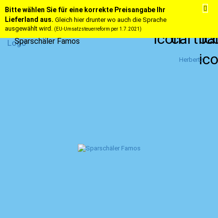
Bitte wählen Sie für eine korrekte Preisangabe Ihr
Lieferland aus.
Gleich hier drunter wo auch die Sprache
ausgewählt wird.
(EU-Umsatzsteuerreform per 1.7.2021)
Sparschäler Famos
Herbertz