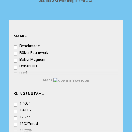
265
bis
273
(von insgesamt
273
)
MARKE
MARKE
Benchmade
Böker Baumwerk
Böker Magnum
Böker Plus
Buck
Cold Steel
Mehr
CRKT
KLINGENSTAHL
Fällkniven
KLINGENSTAHL
Fontenille Pataud
1.4034
Fox
1.4116
Haller
12C27
Herbertz
12C27mod
Kershaw
14C28N