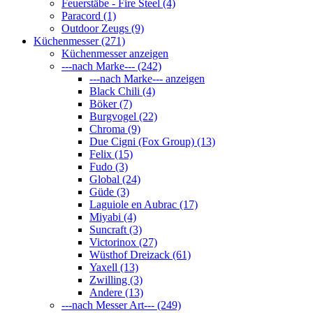
Feuerstäbe - Fire Steel (4)
Paracord (1)
Outdoor Zeugs (9)
Küchenmesser (271)
Küchenmesser anzeigen
---nach Marke--- (242)
---nach Marke--- anzeigen
Black Chili (4)
Böker (7)
Burgvogel (22)
Chroma (9)
Due Cigni (Fox Group) (13)
Felix (15)
Fudo (3)
Global (24)
Güde (3)
Laguiole en Aubrac (17)
Miyabi (4)
Suncraft (3)
Victorinox (27)
Wüsthof Dreizack (61)
Yaxell (13)
Zwilling (3)
Andere (13)
---nach Messer Art--- (249)