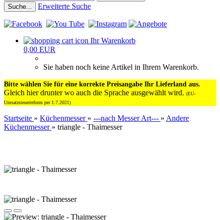
Erweiterte Suche
Suche...
Ihr Warenkorb
0,00 EUR
Sie haben noch keine Artikel in Ihrem Warenkorb.
Bitte wählen Sie für eine korrekte Preisangabe Ihr Lieferland aus.
Gleich hier drunter wo auch die Sprache ausgewählt wird.
(EU-
Umsatzsteuerreform per 1.7.2021)
Startseite
»
Küchenmesser
»
---nach Messer Art---
»
Andere
Küchenmesser
»
triangle - Thaimesser