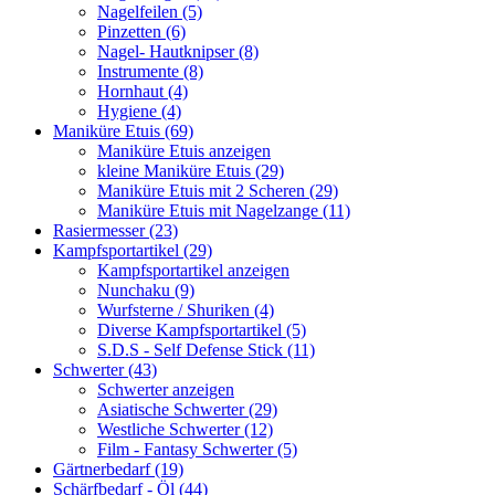
Nagelfeilen (5)
Pinzetten (6)
Nagel- Hautknipser (8)
Instrumente (8)
Hornhaut (4)
Hygiene (4)
Maniküre Etuis (69)
Maniküre Etuis anzeigen
kleine Maniküre Etuis (29)
Maniküre Etuis mit 2 Scheren (29)
Maniküre Etuis mit Nagelzange (11)
Rasiermesser (23)
Kampfsportartikel (29)
Kampfsportartikel anzeigen
Nunchaku (9)
Wurfsterne / Shuriken (4)
Diverse Kampfsportartikel (5)
S.D.S - Self Defense Stick (11)
Schwerter (43)
Schwerter anzeigen
Asiatische Schwerter (29)
Westliche Schwerter (12)
Film - Fantasy Schwerter (5)
Gärtnerbedarf (19)
Schärfbedarf - Öl (44)