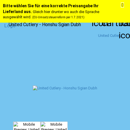
Bitte wählen Sie für eine korrekte Preisangabe Ihr
Lieferland aus.
Gleich hier drunter wo auch die Sprache
ausgewählt wird.
(EU-Umsatzsteuerreform per 1.7.2021)
United Cutlery - Honshu Sgian Dubh
United Cutlery