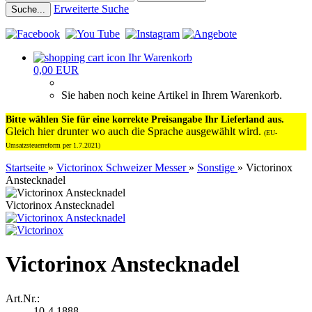
Erweiterte Suche
Suche...
Ihr Warenkorb
0,00 EUR
Sie haben noch keine Artikel in Ihrem Warenkorb.
Bitte wählen Sie für eine korrekte Preisangabe Ihr Lieferland aus.
Gleich hier drunter wo auch die Sprache ausgewählt wird.
(EU-
Umsatzsteuerreform per 1.7.2021)
Startseite
»
Victorinox Schweizer Messer
»
Sonstige
»
Victorinox
Anstecknadel
Victorinox Anstecknadel
Victorinox Anstecknadel
Art.Nr.:
10-4.1888