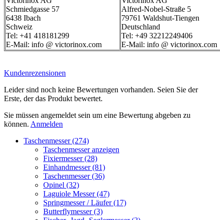
Victorinox AG
Victorinox AG
Schmiedgasse 57
Alfred-Nobel-Straße 5
6438 Ibach
79761 Waldshut-Tiengen
Schweiz
Deutschland
Tel: +41 418181299
Tel: +49 32212249406
E-Mail: info @ victorinox.com
E-Mail: info @ victorinox.com
Kundenrezensionen
Leider sind noch keine Bewertungen vorhanden. Seien Sie der
Erste, der das Produkt bewertet.
Sie müssen angemeldet sein um eine Bewertung abgeben zu
können.
Anmelden
Taschenmesser (274)
Taschenmesser anzeigen
Fixiermesser (28)
Einhandmesser (81)
Taschenmesser (36)
Opinel (32)
Laguiole Messer (47)
Springmesser / Läufer (17)
Butterflymesser (3)