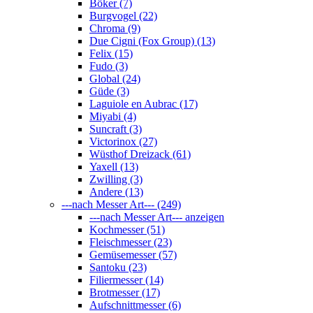
Böker (7)
Burgvogel (22)
Chroma (9)
Due Cigni (Fox Group) (13)
Felix (15)
Fudo (3)
Global (24)
Güde (3)
Laguiole en Aubrac (17)
Miyabi (4)
Suncraft (3)
Victorinox (27)
Wüsthof Dreizack (61)
Yaxell (13)
Zwilling (3)
Andere (13)
---nach Messer Art--- (249)
---nach Messer Art--- anzeigen
Kochmesser (51)
Fleischmesser (23)
Gemüsemesser (57)
Santoku (23)
Filiermesser (14)
Brotmesser (17)
Aufschnittmesser (6)