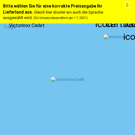
Bitte wählen Sie für eine korrekte Preisangabe Ihr
Lieferland aus.
Gleich hier drunter wo auch die Sprache
ausgewählt wird.
(EU-Umsatzsteuerreform per 1.7.2021)
Victorinox Cadet