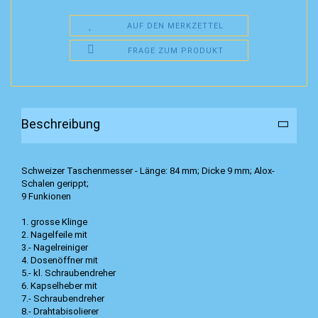
AUF DEN MERKZETTEL
FRAGE ZUM PRODUKT
Beschreibung
Schweizer Taschenmesser - Länge: 84 mm; Dicke 9 mm; Alox-
Schalen gerippt;
9 Funkionen
1. grosse Klinge
2. Nagelfeile mit
3.- Nagelreiniger
4. Dosenöffner mit
5.- kl. Schraubendreher
6. Kapselheber mit
7.- Schraubendreher
8.- Drahtabisolierer